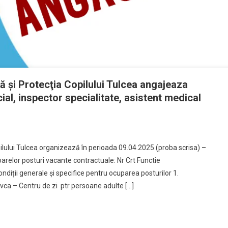
ă şi Protecţia Copilului Tulcea angajeaza
ial, inspector specialitate, asistent medical
pilului Tulcea organizează în perioada 09.04.2025 (proba scrisa) –
relor posturi vacante contractuale: Nr Crt Functie
diții generale şi specifice pentru ocuparea posturilor 1.
ovca – Centru de zi ptr persoane adulte […]