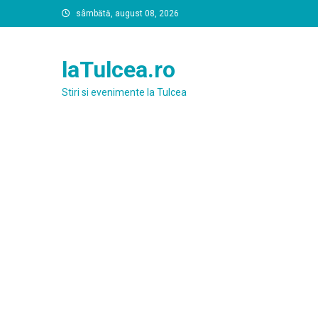
Skip
sâmbătă, august 08, 2026
to
content
laTulcea.ro
Stiri si evenimente la Tulcea