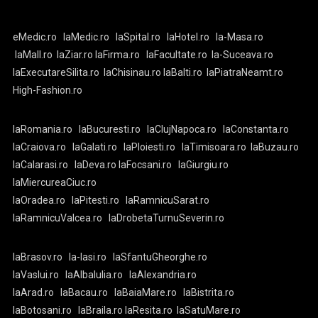
eMedic.ro
laMedic.ro
laSpital.ro
laHotel.ro
la-Masa.ro
laMall.ro
laZiar.ro
laFirma.ro
laFacultate.ro
la-Suceava.ro
laExecutareSilita.ro
laChisinau.ro
laBalti.ro
laPiatraNeamt.ro
High-Fashion.ro
laRomania.ro
laBucuresti.ro
laClujNapoca.ro
laConstanta.ro
laCraiova.ro
laGalati.ro
laPloiesti.ro
laTimisoara.ro
laBuzau.ro
laCalarasi.ro
laDeva.ro
laFocsani.ro
laGiurgiu.ro
laMiercureaCiuc.ro
laOradea.ro
laPitesti.ro
laRamnicuSarat.ro
laRamnicuValcea.ro
laDrobetaTurnuSeverin.ro
laBrasov.ro
la-Iasi.ro
laSfantuGheorghe.ro
laVaslui.ro
laAlbaIulia.ro
laAlexandria.ro
laArad.ro
laBacau.ro
laBaiaMare.ro
laBistrita.ro
laBotosani.ro
laBraila.ro
laResita.ro
laSatuMare.ro