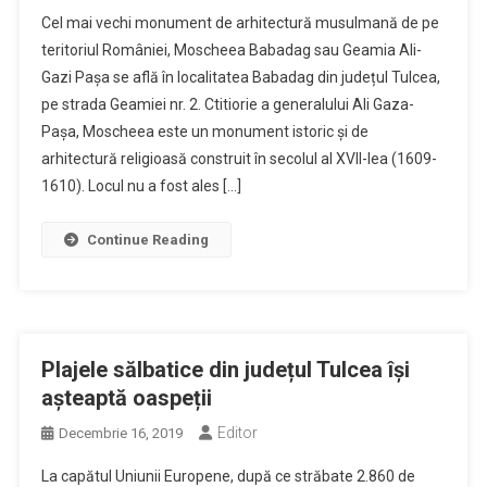
Cel mai vechi monument de arhitectură musulmană de pe
teritoriul României, Moscheea Babadag sau Geamia Ali-
Gazi Pașa se află în localitatea Babadag din județul Tulcea,
pe strada Geamiei nr. 2. Ctitiorie a generalului Ali Gaza-
Pașa, Moscheea este un monument istoric și de
arhitectură religioasă construit în secolul al XVII-lea (1609-
1610). Locul nu a fost ales […]
Continue Reading
Plajele sălbatice din județul Tulcea își
așteaptă oaspeții
Editor
Decembrie 16, 2019
La capătul Uniunii Europene, după ce străbate 2.860 de