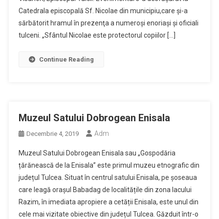
Catedrala episcopală Sf. Nicolae din municipiu,care şi-a
sărbătorit hramul în prezenţa a numeroşi enoriaşi şi oficiali
tulceni. „Sfântul Nicolae este protectorul copiilor […]
Continue Reading
Muzeul Satului Dobrogean Enisala
Adm
Decembrie 4, 2019
Muzeul Satului Dobrogean Enisala sau „Gospodăria
țărănească de la Enisala” este primul muzeu etnografic din
județul Tulcea. Situat în centrul satului Enisala, pe șoseaua
care leagă orașul Babadag de localitățile din zona lacului
Razim, în imediata apropiere a cetății Enisala, este unul din
cele mai vizitate obiective din județul Tulcea. Găzduit într-o