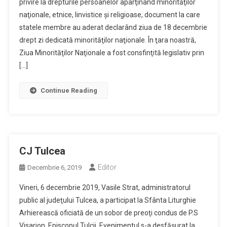
privire la drepturile persoanelor aparţinând minorităţilor
naţionale, etnice, linvistice şi religioase, document la care
statele membre au aderat declarând ziua de 18 decembrie
drept zi dedicată minorităţilor naţionale. În ţara noastră,
Ziua Minorităţilor Naţionale a fost consfinţită legislativ prin
[…]
Continue Reading
CJ Tulcea
Editor
Decembrie 6, 2019
Vineri, 6 decembrie 2019, Vasile Strat, administratorul
public al judeţului Tulcea, a participat la Sfânta Liturghie
Arhierească oficiată de un sobor de preoţi condus de P.S
Visarion, Episcopul Tulcii. Evenimentul s-a desfăşurat la