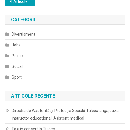
Navigare
Articole mai vechi
în
CATEGORII
articole
Divertisment
Jobs
Politic
Social
Sport
ARTICOLE RECENTE
Direcţia de Asistenţă şi Protecţie Socială Tulcea angajeaza
Instructor educațional, Asistent medical
Taxi în concert la Tulcea