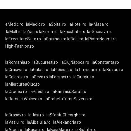
eMedic.ro
laMedic.ro
laSpital.ro
laHotel.ro
la-Masa.ro
laMall.ro
laZiar.ro
laFirma.ro
laFacultate.ro
la-Suceava.ro
laExecutareSilita.ro
laChisinau.ro
laBalti.ro
laPiatraNeamt.ro
High-Fashion.ro
laRomania.ro
laBucuresti.ro
laClujNapoca.ro
laConstanta.ro
laCraiova.ro
laGalati.ro
laPloiesti.ro
laTimisoara.ro
laBuzau.ro
laCalarasi.ro
laDeva.ro
laFocsani.ro
laGiurgiu.ro
laMiercureaCiuc.ro
laOradea.ro
laPitesti.ro
laRamnicuSarat.ro
laRamnicuValcea.ro
laDrobetaTurnuSeverin.ro
laBrasov.ro
la-Iasi.ro
laSfantuGheorghe.ro
laVaslui.ro
laAlbaIulia.ro
laAlexandria.ro
laArad.ro
laBacau.ro
laBaiaMare.ro
laBistrita.ro