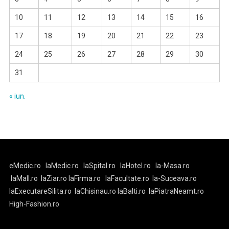
10
11
12
13
14
15
16
17
18
19
20
21
22
23
24
25
26
27
28
29
30
31
« iun.
eMedic.ro
laMedic.ro
laSpital.ro
laHotel.ro
la-Masa.ro
laMall.ro
laZiar.ro
laFirma.ro
laFacultate.ro
la-Suceava.ro
laExecutareSilita.ro
laChisinau.ro
laBalti.ro
laPiatraNeamt.ro
High-Fashion.ro