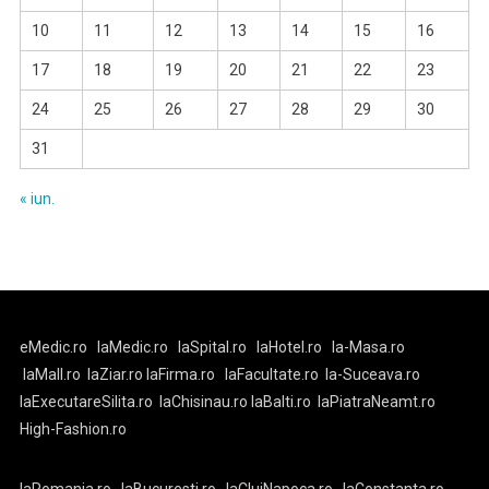
10
11
12
13
14
15
16
17
18
19
20
21
22
23
24
25
26
27
28
29
30
31
« iun.
eMedic.ro
laMedic.ro
laSpital.ro
laHotel.ro
la-Masa.ro
laMall.ro
laZiar.ro
laFirma.ro
laFacultate.ro
la-Suceava.ro
laExecutareSilita.ro
laChisinau.ro
laBalti.ro
laPiatraNeamt.ro
High-Fashion.ro