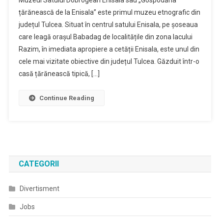
Muzeul Satului Dobrogean Enisala sau „Gospodăria
țărănească de la Enisala” este primul muzeu etnografic din
județul Tulcea. Situat în centrul satului Enisala, pe șoseaua
care leagă orașul Babadag de localitățile din zona lacului
Razim, în imediata apropiere a cetății Enisala, este unul din
cele mai vizitate obiective din județul Tulcea. Găzduit într-o
casă țărănească tipică, […]
Continue Reading
CATEGORII
Divertisment
Jobs