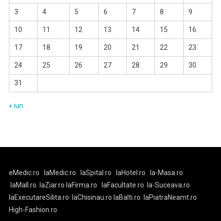
3
4
5
6
7
8
9
10
11
12
13
14
15
16
17
18
19
20
21
22
23
24
25
26
27
28
29
30
31
« iun.
eMedic.ro
laMedic.ro
laSpital.ro
laHotel.ro
la-Masa.ro
laMall.ro
laZiar.ro
laFirma.ro
laFacultate.ro
la-Suceava.ro
laExecutareSilita.ro
laChisinau.ro
laBalti.ro
laPiatraNeamt.ro
High-Fashion.ro