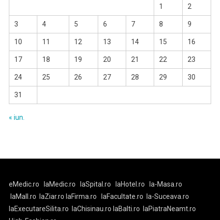
1
2
3
4
5
6
7
8
9
10
11
12
13
14
15
16
17
18
19
20
21
22
23
24
25
26
27
28
29
30
31
« iun.
eMedic.ro
laMedic.ro
laSpital.ro
laHotel.ro
la-Masa.ro
laMall.ro
laZiar.ro
laFirma.ro
laFacultate.ro
la-Suceava.ro
laExecutareSilita.ro
laChisinau.ro
laBalti.ro
laPiatraNeamt.ro