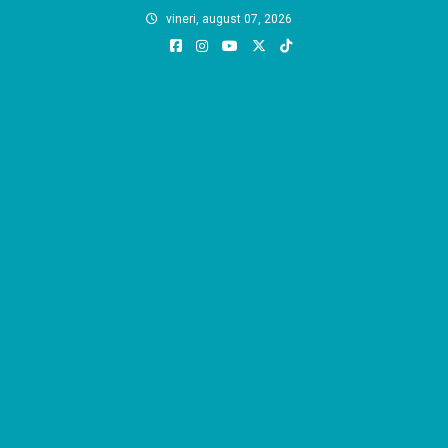
Skip
vineri, august 07, 2026
to
content