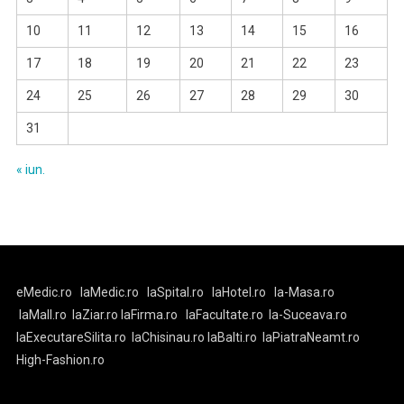
10
11
12
13
14
15
16
17
18
19
20
21
22
23
24
25
26
27
28
29
30
31
« iun.
eMedic.ro
laMedic.ro
laSpital.ro
laHotel.ro
la-Masa.ro
laMall.ro
laZiar.ro
laFirma.ro
laFacultate.ro
la-Suceava.ro
laExecutareSilita.ro
laChisinau.ro
laBalti.ro
laPiatraNeamt.ro
High-Fashion.ro