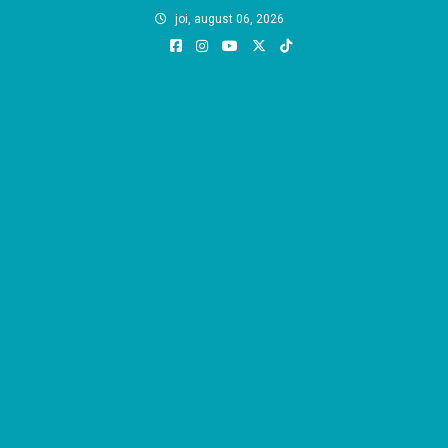
Skip
joi, august 06, 2026
to
content