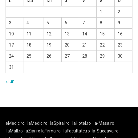
L
Ma
Mi
J
V
S
D
1
2
3
4
5
6
7
8
9
10
11
12
13
14
15
16
17
18
19
20
21
22
23
24
25
26
27
28
29
30
31
« iun.
eMedic.ro
laMedic.ro
laSpital.ro
laHotel.ro
la-Masa.ro
laMall.ro
laZiar.ro
laFirma.ro
laFacultate.ro
la-Suceava.ro