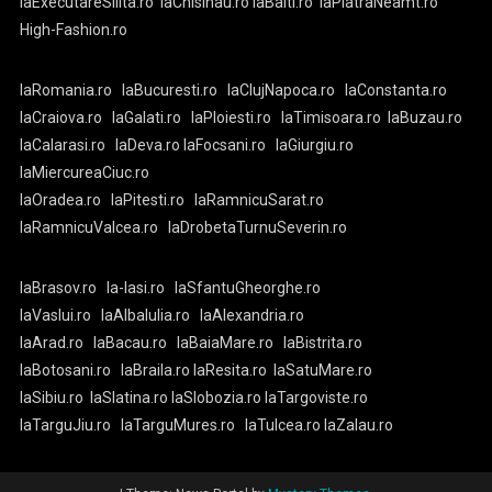
laExecutareSilita.ro
laChisinau.ro
laBalti.ro
laPiatraNeamt.ro
High-Fashion.ro
laRomania.ro
laBucuresti.ro
laClujNapoca.ro
laConstanta.ro
laCraiova.ro
laGalati.ro
laPloiesti.ro
laTimisoara.ro
laBuzau.ro
laCalarasi.ro
laDeva.ro
laFocsani.ro
laGiurgiu.ro
laMiercureaCiuc.ro
laOradea.ro
laPitesti.ro
laRamnicuSarat.ro
laRamnicuValcea.ro
laDrobetaTurnuSeverin.ro
laBrasov.ro
la-Iasi.ro
laSfantuGheorghe.ro
laVaslui.ro
laAlbaIulia.ro
laAlexandria.ro
laArad.ro
laBacau.ro
laBaiaMare.ro
laBistrita.ro
laBotosani.ro
laBraila.ro
laResita.ro
laSatuMare.ro
laSibiu.ro
laSlatina.ro
laSlobozia.ro
laTargoviste.ro
laTarguJiu.ro
laTarguMures.ro
laTulcea.ro
laZalau.ro