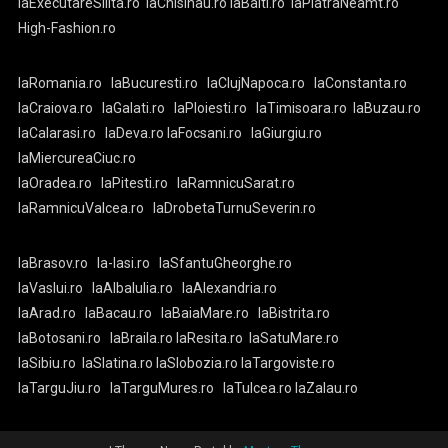
laExecutareSilita.ro
laChisinau.ro
laBalti.ro
laPiatraNeamt.ro
High-Fashion.ro
laRomania.ro
laBucuresti.ro
laClujNapoca.ro
laConstanta.ro
laCraiova.ro
laGalati.ro
laPloiesti.ro
laTimisoara.ro
laBuzau.ro
laCalarasi.ro
laDeva.ro
laFocsani.ro
laGiurgiu.ro
laMiercureaCiuc.ro
laOradea.ro
laPitesti.ro
laRamnicuSarat.ro
laRamnicuValcea.ro
laDrobetaTurnuSeverin.ro
laBrasov.ro
la-Iasi.ro
laSfantuGheorghe.ro
laVaslui.ro
laAlbaIulia.ro
laAlexandria.ro
laArad.ro
laBacau.ro
laBaiaMare.ro
laBistrita.ro
laBotosani.ro
laBraila.ro
laResita.ro
laSatuMare.ro
laSibiu.ro
laSlatina.ro
laSlobozia.ro
laTargoviste.ro
laTarguJiu.ro
laTarguMures.ro
laTulcea.ro
laZalau.ro