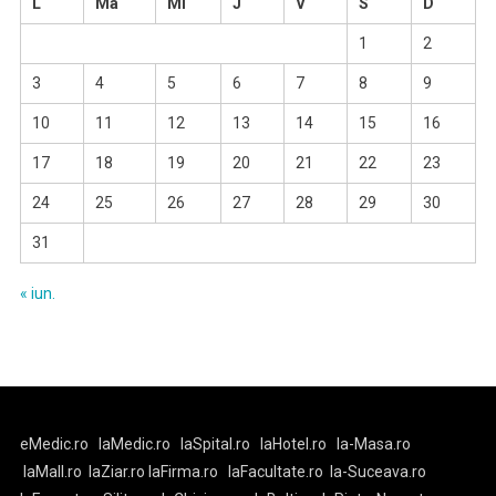
L
Ma
Mi
J
V
S
D
1
2
3
4
5
6
7
8
9
10
11
12
13
14
15
16
17
18
19
20
21
22
23
24
25
26
27
28
29
30
31
« iun.
eMedic.ro
laMedic.ro
laSpital.ro
laHotel.ro
la-Masa.ro
laMall.ro
laZiar.ro
laFirma.ro
laFacultate.ro
la-Suceava.ro