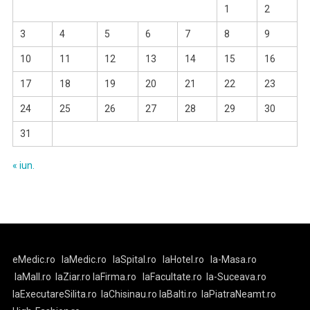
1
2
3
4
5
6
7
8
9
10
11
12
13
14
15
16
17
18
19
20
21
22
23
24
25
26
27
28
29
30
31
« iun.
eMedic.ro
laMedic.ro
laSpital.ro
laHotel.ro
la-Masa.ro
laMall.ro
laZiar.ro
laFirma.ro
laFacultate.ro
la-Suceava.ro
laExecutareSilita.ro
laChisinau.ro
laBalti.ro
laPiatraNeamt.ro