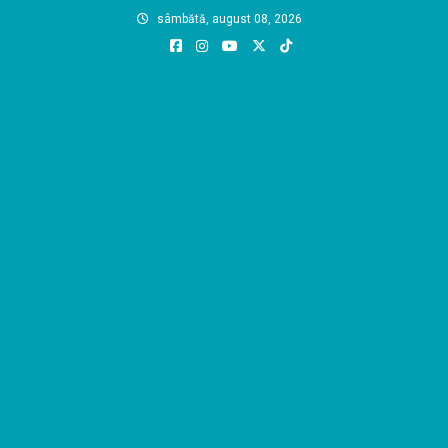
Skip
sâmbătă, august 08, 2026
to
content