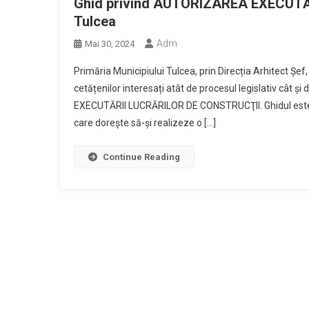
Ghid privind AUTORIZAREA EXECUTĂ
Tulcea
Adm
Mai 30, 2024
Primăria Municipiului Tulcea, prin Direcția Arhitect Șef
cetățenilor interesați atât de procesul legislativ cât ș
EXECUTĂRII LUCRĂRILOR DE CONSTRUCŢII. Ghidul este s
care dorește să-și realizeze o […]
Continue Reading