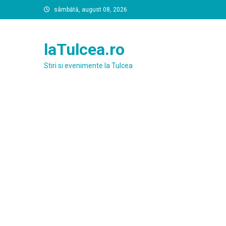
Skip
sâmbătă, august 08, 2026
to
content
laTulcea.ro
Stiri si evenimente la Tulcea