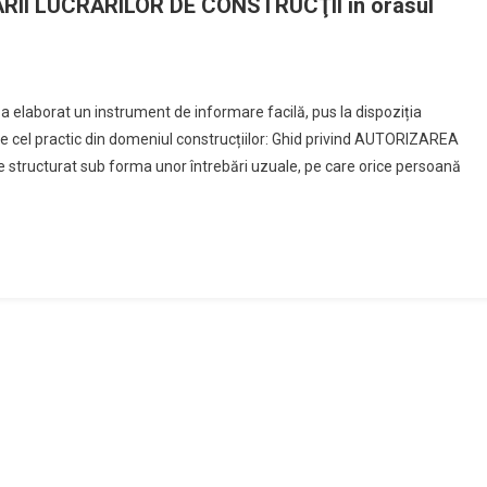
RII LUCRĂRILOR DE CONSTRUCŢII in orasul
, a elaborat un instrument de informare facilă, pus la dispoziția
i de cel practic din domeniul construcțiilor: Ghid privind AUTORIZAREA
tructurat sub forma unor întrebări uzuale, pe care orice persoană