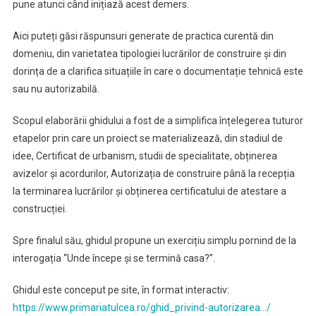
pune atunci când inițiază acest demers.
Aici puteți găsi răspunsuri generate de practica curentă din
domeniu, din varietatea tipologiei lucrărilor de construire și din
dorința de a clarifica situațiile în care o documentație tehnică este
sau nu autorizabilă.
Scopul elaborării ghidului a fost de a simplifica înțelegerea tuturor
etapelor prin care un proiect se materializează, din stadiul de
idee, Certificat de urbanism, studii de specialitate, obținerea
avizelor și acordurilor, Autorizația de construire până la recepția
la terminarea lucrărilor și obținerea certificatului de atestare a
construcției.
Spre finalul său, ghidul propune un exercițiu simplu pornind de la
interogația “Unde începe și se termină casa?”.
Ghidul este conceput pe site, în format interactiv:
https://www.primariatulcea.ro/ghid_privind-autorizarea…/