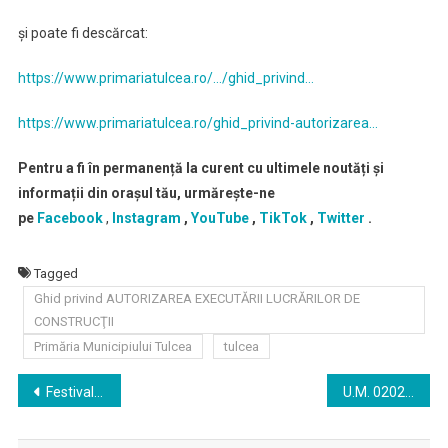
și poate fi descărcat:
https://www.primariatulcea.ro/…/ghid_privind…
https://www.primariatulcea.ro/ghid_privind-autorizarea…
Pentru a fi în permanență la curent cu ultimele noutăți și
informații din orașul tău, urmărește-ne
pe
Facebook
,
Instagram
,
YouTube
,
TikTok
,
Twitter
.
Tagged
Ghid privind AUTORIZAREA EXECUTĂRII LUCRĂRILOR DE
CONSTRUCŢII
Primăria Municipiului Tulcea
tulcea
Navigare
Festivalul Dichis’n’Blues, ediția a VI-a se va desfasura in perioada 1-3 septembrie 2022
U.M. 02025 Babadag angajeaza un muncitor calificat (tamplar)
în