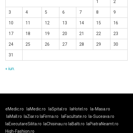
1
2
3
4
5
6
7
8
9
10
11
12
13
14
15
16
17
18
19
20
21
22
23
24
25
26
27
28
29
30
31
« iun.
eMedic.ro
laMedic.ro
laSpital.ro
laHotel.ro
la-Masa.ro
laMall.ro
laZiar.ro
laFirma.ro
laFacultate.ro
la-Suceava.ro
laExecutareSilita.ro
laChisinau.ro
laBalti.ro
laPiatraNeamt.ro
High-Fashion.ro