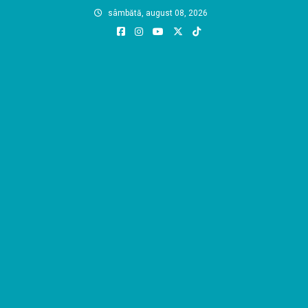
Skip
sâmbătă, august 08, 2026
to
content