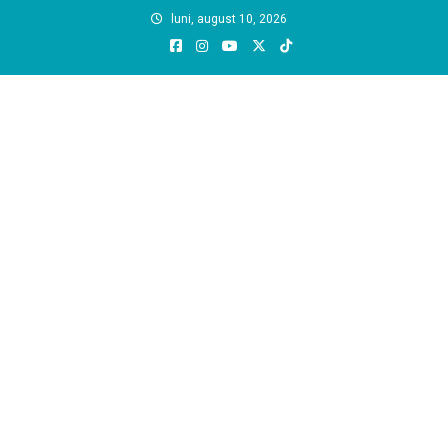
Skip
luni, august 10, 2026
to
content