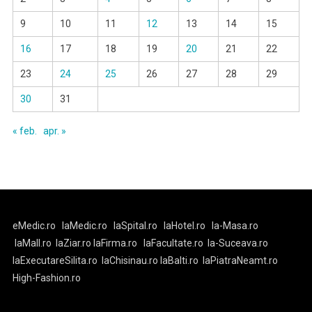
9
10
11
12
13
14
15
16
17
18
19
20
21
22
23
24
25
26
27
28
29
30
31
« feb.
apr. »
eMedic.ro
laMedic.ro
laSpital.ro
laHotel.ro
la-Masa.ro
laMall.ro
laZiar.ro
laFirma.ro
laFacultate.ro
la-Suceava.ro
laExecutareSilita.ro
laChisinau.ro
laBalti.ro
laPiatraNeamt.ro
High-Fashion.ro