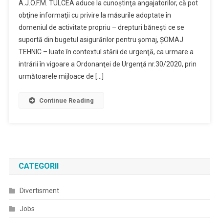
A.J.O.F.M. TULCEA aduce la cunoştinţa angajatorilor, că pot
obţine informaţii cu privire la măsurile adoptate în
domeniul de activitate propriu – drepturi băneşti ce se
suportă din bugetul asigurărilor pentru şomaj, ŞOMAJ
TEHNIC – luate în contextul stării de urgenţă, ca urmare a
intrării în vigoare a Ordonanţei de Urgenţă nr.30/2020, prin
următoarele mijloace de […]
Continue Reading
CATEGORII
Divertisment
Jobs