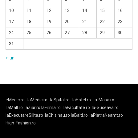
10
11
12
13
14
15
16
17
18
19
20
21
22
23
24
25
26
27
28
29
30
31
« iun.
eMedic.ro
laMedic.ro
laSpital.ro
laHotel.ro
la-Masa.ro
laMall.ro
laZiar.ro
laFirma.ro
laFacultate.ro
la-Suceava.ro
laExecutareSilita.ro
laChisinau.ro
laBalti.ro
laPiatraNeamt.ro
High-Fashion.ro