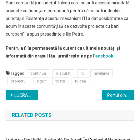
Sunt comunităţi în judeţul Tulcea care nu ar fi accesat niciodată
proiecte cu finanţare europeană pentru că nu ar fi îndeplinit
punctajul. Existenţa acestui mecanism ITI a dat posibilitatea ca
acum în aceste comunităţi să se dezvolte proiecte cu bani
europeni”, a spus preşedintele Ilie Petre.
Pentru a fi în permanență la curent cu ultimele noutăți și
informații din orașul tău, urmărește-ne pe
Facebook
.
Tagged
continua
discutat
iti
nivelurile
proiectul
sigur
toate
tulcea
Navigare
LUCRAREA LUNII OCTOMBRIE 2020 la Muzeul de Artă
Portul din orașul Sulina se modernizează
în
RELATED POSTS
articole
Izolarea Din Deltă, Preferată De Turişti În Contextul Pandemiei