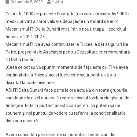
Editor
Octombrie 5, 2020
Cu peste 1000 de proiecte finanţate (din care aproximativ 900 în
mediul privat) a căror valoare depăşeşte un miliard de euro,
Mecanismul ITI Delta Dunării intră într-o nouă etapă – exerciţiul
financiar 2021-2027.
Mecanismul ITI va avea continuitate la Tulcea, a dat asigurări Ilie
Petre, preşedintele Asociaţiei pentru Dezvoltare Intercomunitară
ITI Delta Dunării.
„Ceea ce pot să vă spun în momentul de față este că ITI va avea
continuitate la Tulcea, acest lucru este sigur pentru că s-a
discutat la toate nivelurile.
ADI ITI Delta Dunării face parte la ora actuală din toate grupurile
constituite la nivel naţional în care se discută viitoarele ghiduri de
finanţare. Este important acest lucru pentru că putem să ne
spunem și noi punctul de vedere cu referire la condiţionalităţile
din zona noastră.
Avem consultări permanente cu potenţialii beneficiari din