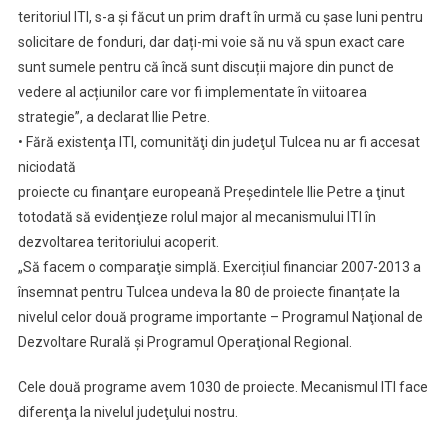
teritoriul ITI, s-a și făcut un prim draft în urmă cu șase luni pentru
solicitare de fonduri, dar dați-mi voie să nu vă spun exact care
sunt sumele pentru că încă sunt discuții majore din punct de
vedere al acțiunilor care vor fi implementate în viitoarea
strategie”, a declarat Ilie Petre.
• Fără existenţa ITI, comunităţi din judeţul Tulcea nu ar fi accesat
niciodată
proiecte cu finanţare europeană Preşedintele Ilie Petre a ţinut
totodată să evidenţieze rolul major al mecanismului ITI în
dezvoltarea teritoriului acoperit.
„Să facem o comparaţie simplă. Exercițiul financiar 2007-2013 a
însemnat pentru Tulcea undeva la 80 de proiecte finanțate la
nivelul celor două programe importante – Programul Naţional de
Dezvoltare Rurală şi Programul Operaţional Regional.
Cele două programe avem 1030 de proiecte. Mecanismul ITI face
diferenţa la nivelul judeţului nostru.