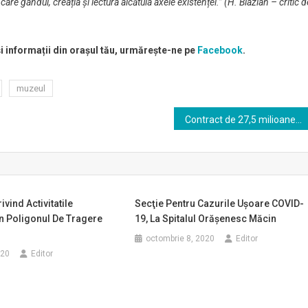
care gândul, creația și lectura alcătuia axele existenței.” (H. Blazian – critic d
și informații din orașul tău, urmărește-ne pe
Facebook
.
muzeul
Contract de 27,5 milioane de lei semnat pentru cadastrarea a 173.000 de hectare din Deltă
vind Activitatile
Secţie Pentru Cazurile Uşoare COVID-
n Poligonul De Tragere
19, La Spitalul Orăşenesc Măcin
octombrie 8, 2020
Editor
020
Editor