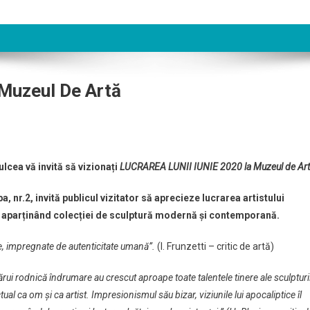
 Muzeul De Artă
lcea vă invită să vizionați
LUCRAREA LUNII IUNIE 2020
la Muzeul de Ar
a, nr.2, invită publicul vizitator să aprecieze lucrarea artistului
 aparținând colecției de sculptură modernă şi contemporană.
e, impregnate de autenticitate umană”.
(I. Frunzetti – critic de artă)
ărui rodnică îndrumare au crescut aproape toate talentele tinere ale sculpturi
ual ca om și ca artist. Impresionismul său bizar, viziunile lui apocaliptice îl