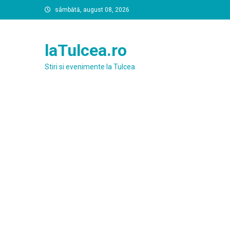
Skip
sâmbătă, august 08, 2026
to
content
laTulcea.ro
Stiri si evenimente la Tulcea