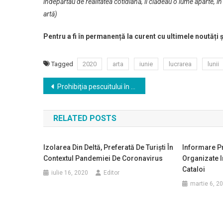
îndepărtau de realitatea cotidiană, îi clădeau o lume aparte, în 
artă)
Pentru a fi în permanență la curent cu ultimele noutăți 
Tagged
2020
arta
iunie
lucrarea
lunii
Navigare
Prohibiţia pescuitului în România s-a încheiat
în
RELATED POSTS
articole
Izolarea Din Deltă, Preferată De Turişti În
Informare Pri
Contextul Pandemiei De Coronavirus
Organizate I
Cataloi
iulie 16, 2020
Editor
martie 6, 2