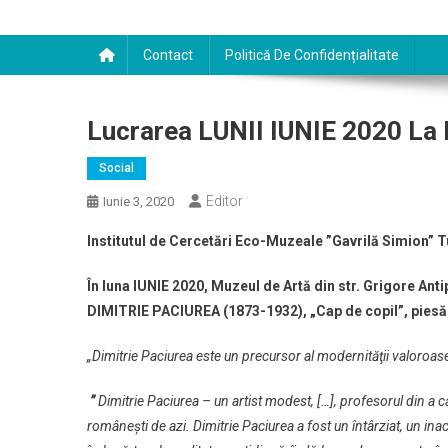
Contact
Politică De Confidențialitate
Lucrarea LUNII IUNIE 2020 La
Social
Editor
Iunie 3, 2020
Institutul de Cercetări Eco-Muzeale ”Gavrilă Simion” Tu
În luna IUNIE 2020, Muzeul de Artă din str. Grigore Antip
DIMITRIE PACIUREA (1873-1932), „Cap de copil”, piesă
„Dimitrie Paciurea este un precursor al modernităţii valoroas
”
Dimitrie Paciurea – un artist modest, […], profesorul din a c
românești de azi. Dimitrie Paciurea a fost un întârziat, un inact